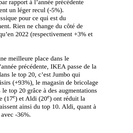
par rapport à l’année précédente
nt un léger recul (-5%).
assique pour ce qui est du
ment. Rien ne change du côté de
e qu’en 2022 (respectivement +3% et
ne meilleure place dans le
 l’année précédente, IKEA passe de la
dans le top 20, c’est Jumbo qui
isirs (+93%), le magasin de bricolage
ns le top 20 grâce à des augmentations
e
e
se (17
) et Aldi (20
) ont réduit la
issent ainsi du top 10. Aldi, quant à
e avec -36%.