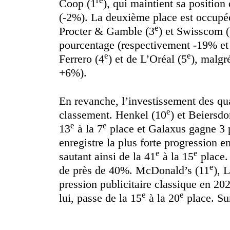
re
Coop (1
), qui maintient sa positio
(-2%). La deuxième place est occupé
e
Procter & Gamble (3
) et Swisscom 
pourcentage (respectivement -19% et 
e
e
Ferrero (4
) et de L’Oréal (5
), malgr
+6%).
En revanche, l’investissement des qua
e
classement. Henkel (10
) et Beiersdo
e
e
13
à la 7
place et Galaxus gagne 3 pl
enregistre la plus forte progression
e
e
sautant ainsi de la 41
à la 15
place.
e
de près de 40%. McDonald’s (11
), 
pression publicitaire classique en 20
e
e
lui, passe de la 15
à la 20
place. Su