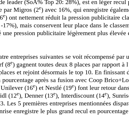
n de leader (SoA% Top 20: 28%), est en léger recul 
e
e par Migros (2
) avec 16%, qui enregistre égaleme
e
(6
) ont nettement réduit la pression publicitaire cl
-17%), mais conservent leur place dans le classe
é une pression publicitaire légèrement plus élevé
tre entreprises suivantes se voit récompensé par u
e
rf (8
) gagnent toutes deux 8 places par rapport à
aces et rejoint désormais le top 10. En finissant 
 en pourcentage après sa fusion avec Coop Brico+Lo
e
e
 Unilever (16
) et Nestlé (19
) font leur retour da
e
e
e
Lidl (12
), Denner (13
), Interdiscount (14
), Sunri
23. Les 5 premières entreprises mentionnées dispara
nrise enregistre le plus grand recul en pourcentag