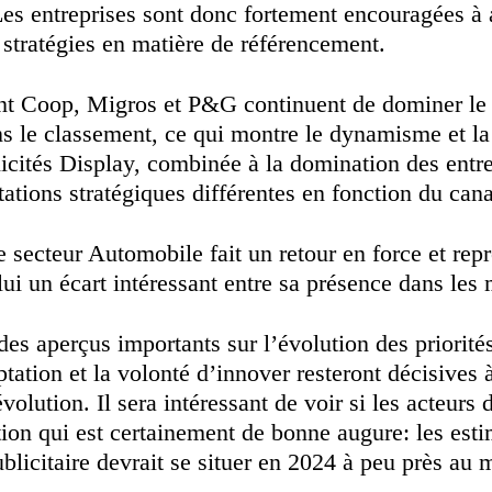
Les entreprises sont donc fortement encouragées à
s stratégies en matière de référencement.
t Coop, Migros et P&G continuent de dominer le m
s le classement, ce qui montre le dynamisme et la
licités Display, combinée à la domination des entr
tations stratégiques différentes en fonction du canal
e secteur Automobile fait un retour en force et rep
 un écart intéressant entre sa présence dans les m
es aperçus importants sur l’évolution des priorité
ptation et la volonté d’innover resteront décisives 
lution. Il sera intéressant de voir si les acteurs
on qui est certainement de bonne augure: les esti
licitaire devrait se situer en 2024 à peu près au