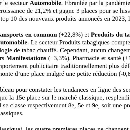
r le secteur
Automobile
. Ébranlée par la pandémi
croissance de 21,2% et gagne 3 places pour se hiss
le top 10 des nouveaux produits annoncés en 2023, 
ansports en commun
(+22,8%) et
Produits du t
utomobile
. Le secteur Produits tabagiques compte
logie de tabac chauffé. Cependant, aucun changeme
urs
Manifestations
(+3,3%), Pharmacie et santé (+
portement publicitaire traditionnellement plus déf
onte d’une place malgré une petite réduction (-0,
 tableau pour constater les tendances en ligne des se
que la 15e place sur le marché classique, resplendit
 se classe respectivement 8e, 5e et 9e, soit une pr
assiques.
lassique), les quatre premières places ne changent 