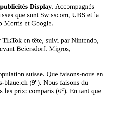
publicités Display
. Accompagnés
 suisses que sont Swisscom, UBS et la
pp Morris et Google.
r TikTok en tête, suivi par Nintendo,
devant Beiersdorf. Migros,
population suisse. Que faisons-nous en
e
ns-blaue.ch (9
). Nous faisons du
e
 les prix: comparis (6
). En tant que