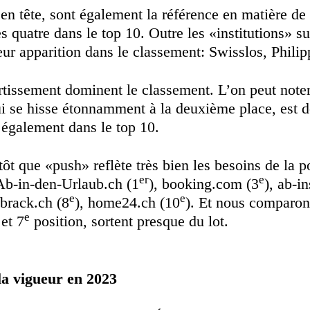
en tête, sont également la référence en matière de
les quatre dans le top 10. Outre les «institutions»
leur apparition dans le classement: Swisslos, Phili
ertissement dominent le classement. L’on peut note
ui se hisse étonnamment à la deuxième place, est 
 également dans le top 10.
tôt que «push» reflète très bien les besoins de la 
er
e
Ab-in-den-Urlaub.ch (1
), booking.com (3
), ab-i
e
e
 brack.ch (8
), home24.ch (10
). Et nous comparons
e
et 7
position, sortent presque du lot.
la vigueur en 2023