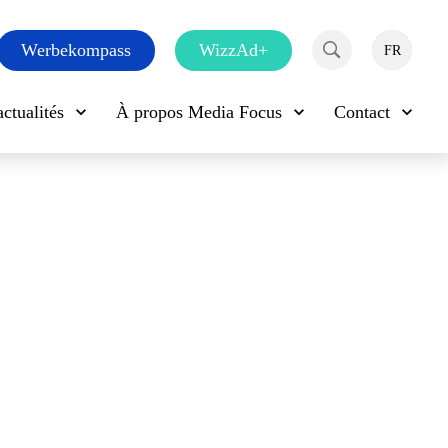
Werbekompass
WizzAd+
EN
DE
FR
Rechercher
actualités
À propos Media Focus
Contact