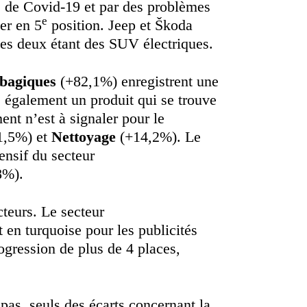
e de Covid-19 et par des problèmes
e
er en 5
position. Jeep et Škoda
les deux étant des SUV électriques.
abagiques
(+82,1%) enregistrent une
 également un produit qui se trouve
nt n’est à signaler pour le
1,5%) et
Nettoyage
(+14,2%). Le
ensif du secteur
8%).
cteurs. Le secteur
 en turquoise pour les publicités
ogression de plus de 4 places,
pas, seuls des écarts concernant la