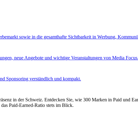
Werbemarkt sowie in die gesamthafte Sichtbarkeit in Werbung, Kommuni
lungen, neue Angebote und wichtige Veranstaltungen von Media Focus
und Sponsoring verständlich und kompakt.
präsenz in der Schweiz. Entdecken Sie, wie 300 Marken in Paid und E
 das Paid-Earned-Ratio stets im Blick.