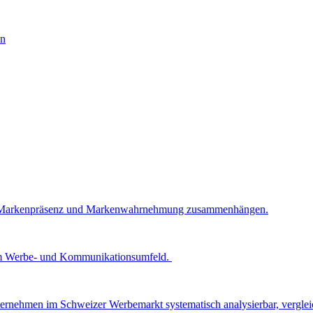
ck, Markenpräsenz und Markenwahrnehmung zusammenhängen.
z im Werbe- und Kommunikationsumfeld.
ernehmen im Schweizer Werbemarkt systematisch analysierbar, vergleic