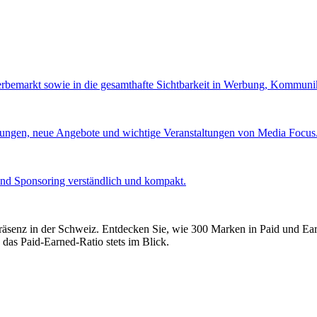
Werbemarkt sowie in die gesamthafte Sichtbarkeit in Werbung, Kommuni
lungen, neue Angebote und wichtige Veranstaltungen von Media Focus
und Sponsoring verständlich und kompakt.
präsenz in der Schweiz. Entdecken Sie, wie 300 Marken in Paid und E
 das Paid-Earned-Ratio stets im Blick.