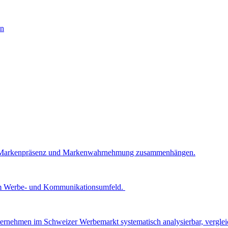
ck, Markenpräsenz und Markenwahrnehmung zusammenhängen.
z im Werbe- und Kommunikationsumfeld.
ernehmen im Schweizer Werbemarkt systematisch analysierbar, vergleic