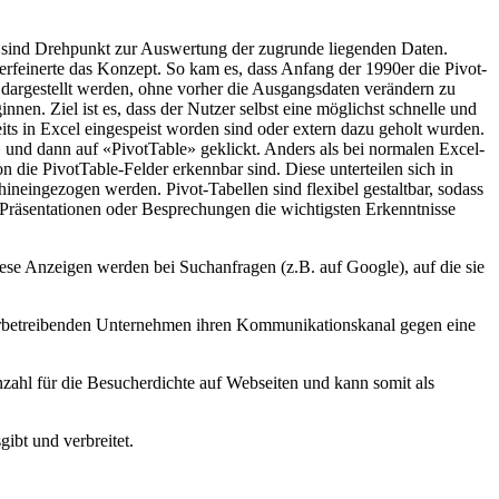
ie sind Drehpunkt zur Auswertung der zugrunde liegenden Daten.
erfeinerte das Konzept. So kam es, dass Anfang der 1990er die Pivot-
dargestellt werden, ohne vorher die Ausgangsdaten verändern zu
nen. Ziel ist es, dass der Nutzer selbst eine möglichst schnelle und
its in Excel eingespeist worden sind oder extern dazu geholt wurden.
 und dann auf «PivotTable» geklickt. Anders als bei normalen Excel-
 die PivotTable-Felder erkennbar sind. Diese unterteilen sich in
ineingezogen werden. Pivot-Tabellen sind flexibel gestaltbar, sodass
ei Präsentationen oder Besprechungen die wichtigsten Erkenntnisse
iese Anzeigen werden bei Suchanfragen (z.B. auf Google), auf die sie
 werbetreibenden Unternehmen ihren Kommunikationskanal gegen eine
nzahl für die Besucherdichte auf Webseiten und kann somit als
ibt und verbreitet.