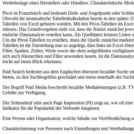
Werbebeilage eines Herstellers oder Händlers. Charakteristische Mer
Pivot ist Französisch und bedeutet Dreh- und Angelpunkt oder Schlü
Obwohl die neumodische Tabellenkalkulation bereits in den späten 19
Tabellen von Excel geboren wurden. Mit den Pivot-Tabellen im Exce
müssen. Das Grundvorgehen sieht vor, dass die Nutzer zunächst jeweils
einfache Datenanalyse erstellen kann. Als Quelldaten können Listen 
Um die Pivot-Tabellen zu erstellen, muss die Quelle zunächst markie
Tabellen ist die Darstellung nun so angelegt, dass links im Excel-Sh
Filter, Spalten, Zeilen, Werte sowie die oben aufgeführten verfügbar
sich auch Hierarchien und Filter anwenden lassen. Ist die Datenanaly
leicht auf einen Blick erkennen.
Paid Search bedeutet aus dem Englischen übersetzt bezahlte Suche und
bieten, zu den Suchbegriffen geschaltet und meist unterhalb der Suchl
Der Begriff Paid Media beschreibt bezahlte Medialeistungen (z.B. T
Gebühr zur Verfügung.
Der Seitenabruf oder auch Page Impression (PI) zeigt an, wie oft ein
Indikator für die Popularität der Webseite fungieren.
Eine Person oder Organisation, welche Inhalte zur Veröffentlichung o
Charakterisierung von Personen nach Einstellungen und Werthaltung