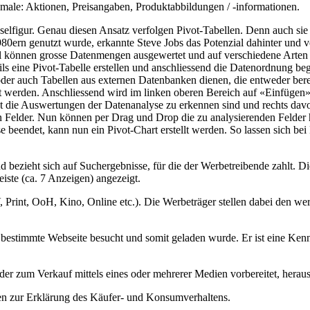
kmale: Aktionen, Preisangaben, Produktabbildungen / -informationen.
sselfigur. Genau diesen Ansatz verfolgen Pivot-Tabellen. Denn auch s
80ern genutzt wurde, erkannte Steve Jobs das Potenzial dahinter und v
l können grosse Datenmengen ausgewertet und auf verschiedene Arten 
 eine Pivot-Tabelle erstellen und anschliessend die Datenordnung begin
oder auch Tabellen aus externen Datenbanken dienen, die entweder bere
rt werden. Anschliessend wird im linken oberen Bereich auf «Einfügen»
eet die Auswertungen der Datenanalyse zu erkennen sind und rechts davon
en Felder. Nun können per Drag und Drop die zu analysierenden Felder h
se beendet, kann nun ein Pivot-Chart erstellt werden. So lassen sich b
 bezieht sich auf Suchergebnisse, für die der Werbetreibende zahlt. D
eiste (ca. 7 Anzeigen) angezeigt.
V, Print, OoH, Kino, Online etc.). Die Werbeträger stellen dabei den
e bestimmte Webseite besucht und somit geladen wurde. Er ist eine Ken
der zum Verkauf mittels eines oder mehrerer Medien vorbereitet, herausg
en zur Erklärung des Käufer- und Konsumverhaltens.