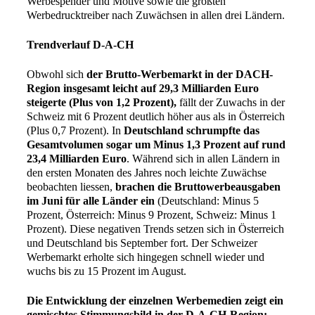
Werbespender und Motive sowie die größten
Werbedrucktreiber nach Zuwächsen in allen drei Ländern.
Trendverlauf D-A-CH
Obwohl sich
der Brutto-Werbemarkt in der DACH-
Region insgesamt leicht auf 29,3 Milliarden Euro
steigerte (Plus von 1,2 Prozent),
fällt der Zuwachs in der
Schweiz mit 6 Prozent deutlich höher aus als in Österreich
(Plus 0,7 Prozent). In
Deutschland schrumpfte das
Gesamtvolumen sogar um Minus 1,3 Prozent auf rund
23,4 Milliarden Euro
. Während sich in allen Ländern in
den ersten Monaten des Jahres noch leichte Zuwächse
beobachten liessen,
brachen die Bruttowerbeausgaben
im Juni für alle Länder ein
(Deutschland: Minus 5
Prozent, Österreich: Minus 9 Prozent, Schweiz: Minus 1
Prozent). Diese negativen Trends setzen sich in Österreich
und Deutschland bis September fort. Der Schweizer
Werbemarkt erholte sich hingegen schnell wieder und
wuchs bis zu 15 Prozent im August.
Die Entwicklung der einzelnen Werbemedien zeigt ein
gemischtes Stimmungsbild in der D-A-CH-Region: