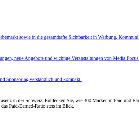
Werbemarkt sowie in die gesamthafte Sichtbarkeit in Werbung, Kommuni
lungen, neue Angebote und wichtige Veranstaltungen von Media Focus
und Sponsoring verständlich und kompakt.
präsenz in der Schweiz. Entdecken Sie, wie 300 Marken in Paid und E
 das Paid-Earned-Ratio stets im Blick.