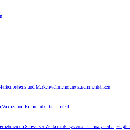
ck, Markenpräsenz und Markenwahrnehmung zusammenhängen.
z im Werbe- und Kommunikationsumfeld.
ernehmen im Schweizer Werbemarkt systematisch analysierbar, vergleic