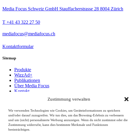
Media Focus Schweiz GmbH Stauffacherstrasse 28 8004 Zürich
T +41 43 322 27 50
mediafocus@mediafocus.ch
Kontaktformular
Sitemap
Produkte
WizzAd+
Publikationen
Über Media Focus
Kontakt
Zustimmung verwalten
AGB & Datenschutzerklärungen
Impressum
Wir verwenden Technologien wie Cookies, um Geräteinformationen zu speichern
Cookie-Richtlinie (EU)
und/oder darauf zuzugreifen. Wir tun dies, um das Browsing-Erlebnis zu verbessern
und um (nicht) personalisierte Werbung anzuzeigen. Wenn du nicht zustimmst oder die
Social Media
Zustimmung widerrufst, kann dies bestimmte Merkmale und Funktionen
beeinträchtigen.