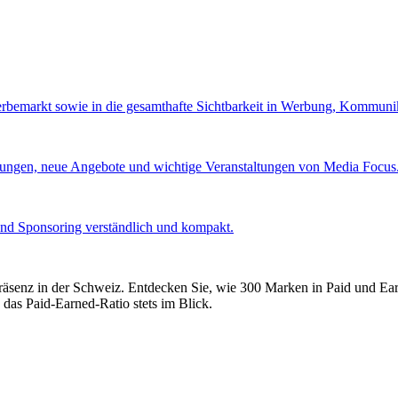
Werbemarkt sowie in die gesamthafte Sichtbarkeit in Werbung, Kommuni
lungen, neue Angebote und wichtige Veranstaltungen von Media Focus
und Sponsoring verständlich und kompakt.
präsenz in der Schweiz. Entdecken Sie, wie 300 Marken in Paid und E
 das Paid-Earned-Ratio stets im Blick.