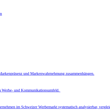
ck, Markenpräsenz und Markenwahrnehmung zusammenhängen.
z im Werbe- und Kommunikationsumfeld.
ernehmen im Schweizer Werbemarkt systematisch analysierbar, vergleic