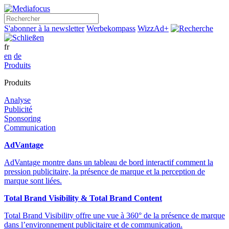
Rechercher
S'abonner à la newsletter
Werbekompass
WizzAd+
fr
en
de
Produits
Produits
Analyse
Publicité
Sponsoring
Communication
AdVantage
AdVantage montre dans un tableau de bord interactif comment la
pression publicitaire, la présence de marque et la perception de
marque sont liées.
Total Brand Visibility & Total Brand Content
Total Brand Visibility offre une vue à 360° de la présence de marque
dans l’environnement publicitaire et de communication.