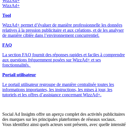
WizzAd+
WizzAd+
Tool
WizzAd+ permet d’évaluer de manière professionnelle les données
relatives à la pression publicitaire et aux créations, et de les analyser
de manière ciblée dans l’environnement concurrentiel.
FAQ
La section FAQ fournit des réponses rapides et faciles à comprendre
aux questions fréquemment posées sur WizzAd+ et ses
fonctionnalités.
Portail utilisateur
Le portail utilisateur regroupe de manière centralisée toutes les
informations importantes, les instructions, les mises à jour, les
tutoriels et les offres d’assistance concernant WizzAd+.
Social Ad Insights offre un aperçu complet des activités publicitaires
des marques sur les principales plateformes de réseaux sociaux.
Vous identifiez ainsi quels acteurs sont présents, avec quelle intensité