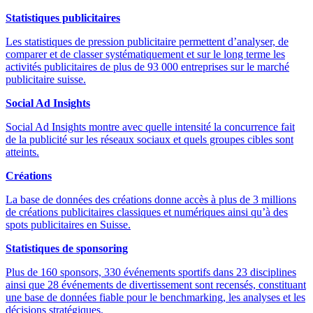
Statistiques publicitaires
Les statistiques de pression publicitaire permettent d’analyser, de
comparer et de classer systématiquement et sur le long terme les
activités publicitaires de plus de 93 000 entreprises sur le marché
publicitaire suisse.
Social Ad Insights
Social Ad Insights montre avec quelle intensité la concurrence fait
de la publicité sur les réseaux sociaux et quels groupes cibles sont
atteints.
Créations
La base de données des créations donne accès à plus de 3 millions
de créations publicitaires classiques et numériques ainsi qu’à des
spots publicitaires en Suisse.
Statistiques de sponsoring
Plus de 160 sponsors, 330 événements sportifs dans 23 disciplines
ainsi que 28 événements de divertissement sont recensés, constituant
une base de données fiable pour le benchmarking, les analyses et les
décisions stratégiques.