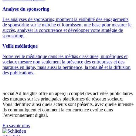
Analyse du sponsoring
Les analyses de sponsoring montrent la visibilité des engagements
de sponsoring sur le marché et fournissent une base pour mesurer le
succès, analyser la concurrence et développer votre stratégie de
sponsoring.
Veille médiatique
Notre veille médiatique dans les médias classiques, numériques et
sociaux mesure non seulement la présence des entreprises et des
marques en ligne, mais aussi la pertinence, la tonalité et la diffusion
des publications.
Social Ad Insights offre un aperçu complet des activités publicitaires
des marques sur les principales plateformes de réseaux sociaux.
Vous identifiez ainsi quels acteurs sont présents, avec quelle intensité
ils communiquent et comment la concurrence evolue dans
l’environnement digital.
En savoir plus
Schließen