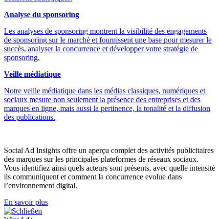
Analyse du sponsoring
Les analyses de sponsoring montrent la visibilité des engagements
de sponsoring sur le marché et fournissent une base pour mesurer le
succès, analyser la concurrence et développer votre stratégie de
sponsoring.
Veille médiatique
Notre veille médiatique dans les médias classiques, numériques et
sociaux mesure non seulement la présence des entreprises et des
marques en ligne, mais aussi la pertinence, la tonalité et la diffusion
des publications.
Social Ad Insights offre un aperçu complet des activités publicitaires
des marques sur les principales plateformes de réseaux sociaux.
Vous identifiez ainsi quels acteurs sont présents, avec quelle intensité
ils communiquent et comment la concurrence evolue dans
l’environnement digital.
En savoir plus
Schließen