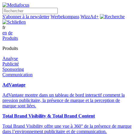
Rechercher
S'abonner à la newsletter
Werbekompass
WizzAd+
fr
en
de
Produits
Produits
Analyse
Publicité
Sponsoring
Communication
AdVantage
AdVantage montre dans un tableau de bord interactif comment la
pression publicitaire, la présence de marque et la perception de
marque sont liées.
Total Brand Visibility & Total Brand Content
Total Brand Visibility offre une vue à 360° de la présence de marque
dans l’environnement publicitaire et de communication.