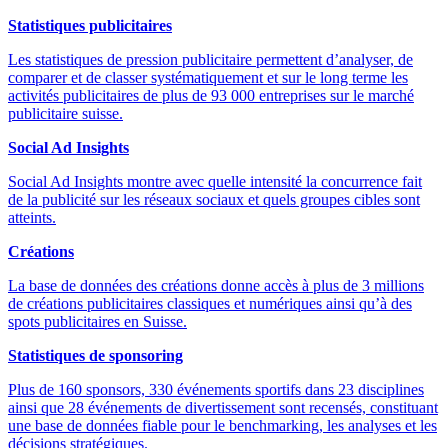
Statistiques publicitaires
Les statistiques de pression publicitaire permettent d’analyser, de
comparer et de classer systématiquement et sur le long terme les
activités publicitaires de plus de 93 000 entreprises sur le marché
publicitaire suisse.
Social Ad Insights
Social Ad Insights montre avec quelle intensité la concurrence fait
de la publicité sur les réseaux sociaux et quels groupes cibles sont
atteints.
Créations
La base de données des créations donne accès à plus de 3 millions
de créations publicitaires classiques et numériques ainsi qu’à des
spots publicitaires en Suisse.
Statistiques de sponsoring
Plus de 160 sponsors, 330 événements sportifs dans 23 disciplines
ainsi que 28 événements de divertissement sont recensés, constituant
une base de données fiable pour le benchmarking, les analyses et les
décisions stratégiques.