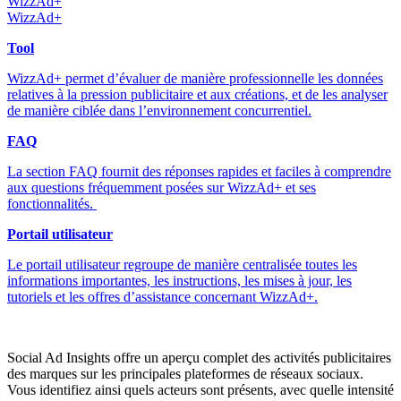
WizzAd+
WizzAd+
Tool
WizzAd+ permet d’évaluer de manière professionnelle les données
relatives à la pression publicitaire et aux créations, et de les analyser
de manière ciblée dans l’environnement concurrentiel.
FAQ
La section FAQ fournit des réponses rapides et faciles à comprendre
aux questions fréquemment posées sur WizzAd+ et ses
fonctionnalités.
Portail utilisateur
Le portail utilisateur regroupe de manière centralisée toutes les
informations importantes, les instructions, les mises à jour, les
tutoriels et les offres d’assistance concernant WizzAd+.
Social Ad Insights offre un aperçu complet des activités publicitaires
des marques sur les principales plateformes de réseaux sociaux.
Vous identifiez ainsi quels acteurs sont présents, avec quelle intensité