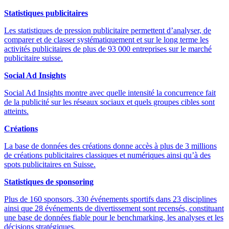
Statistiques publicitaires
Les statistiques de pression publicitaire permettent d’analyser, de
comparer et de classer systématiquement et sur le long terme les
activités publicitaires de plus de 93 000 entreprises sur le marché
publicitaire suisse.
Social Ad Insights
Social Ad Insights montre avec quelle intensité la concurrence fait
de la publicité sur les réseaux sociaux et quels groupes cibles sont
atteints.
Créations
La base de données des créations donne accès à plus de 3 millions
de créations publicitaires classiques et numériques ainsi qu’à des
spots publicitaires en Suisse.
Statistiques de sponsoring
Plus de 160 sponsors, 330 événements sportifs dans 23 disciplines
ainsi que 28 événements de divertissement sont recensés, constituant
une base de données fiable pour le benchmarking, les analyses et les
décisions stratégiques.