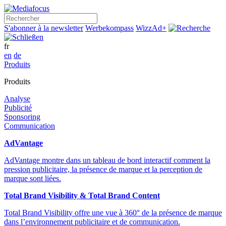
Rechercher
S'abonner à la newsletter
Werbekompass
WizzAd+
fr
en
de
Produits
Produits
Analyse
Publicité
Sponsoring
Communication
AdVantage
AdVantage montre dans un tableau de bord interactif comment la
pression publicitaire, la présence de marque et la perception de
marque sont liées.
Total Brand Visibility & Total Brand Content
Total Brand Visibility offre une vue à 360° de la présence de marque
dans l’environnement publicitaire et de communication.