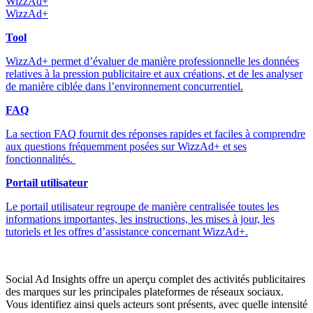
WizzAd+
WizzAd+
Tool
WizzAd+ permet d’évaluer de manière professionnelle les données
relatives à la pression publicitaire et aux créations, et de les analyser
de manière ciblée dans l’environnement concurrentiel.
FAQ
La section FAQ fournit des réponses rapides et faciles à comprendre
aux questions fréquemment posées sur WizzAd+ et ses
fonctionnalités.
Portail utilisateur
Le portail utilisateur regroupe de manière centralisée toutes les
informations importantes, les instructions, les mises à jour, les
tutoriels et les offres d’assistance concernant WizzAd+.
Social Ad Insights offre un aperçu complet des activités publicitaires
des marques sur les principales plateformes de réseaux sociaux.
Vous identifiez ainsi quels acteurs sont présents, avec quelle intensité