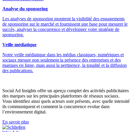
Analyse du sponsoring
Les analyses de sponsoring montrent la visibilité des engagements
de sponsoring sur le marché et fournissent une base pour mesurer le
succès, analyser la concurrence et développer votre stratégie de
sponsoring.
Veille médiatique
Notre veille médiatique dans les médias classiques, numériques et
sociaux mesure non seulement la présence des entreprises et des
marques en ligne, mais aussi la pertinence, la tonalité et la diffusion
des publications.
Social Ad Insights offre un aperçu complet des activités publicitaires
des marques sur les principales plateformes de réseaux sociaux.
Vous identifiez ainsi quels acteurs sont présents, avec quelle intensité
ils communiquent et comment la concurrence evolue dans
l’environnement digital.
En savoir plus
Schließen