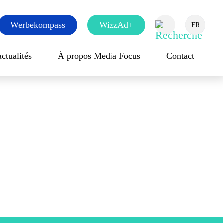
Werbekompass
WizzAd+
EN
DE
FR
Rechercher
actualités
À propos Media Focus
Contact