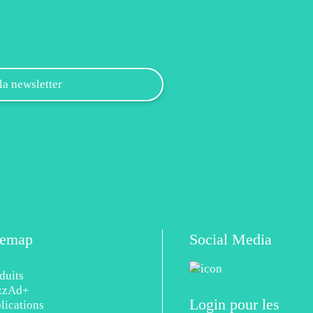
temap
Social Media
duits
zzAd+
Login pour les
lications