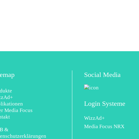
temap
Social Media
dukte
zzAd+
Login Systeme
likationen
r Media Focus
takt
WizzAd+
Media Focus NRX
B &
enschutzerklärungen