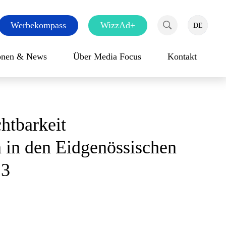
Werbekompass
WizzAd+
DE
EN
FR
Suche
ionen & News
Über Media Focus
Kontakt
htbarkeit
n in den Eidgenössischen
23