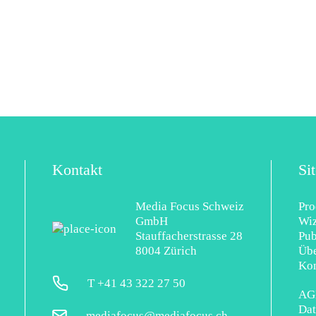
Kontakt
Si
Media Focus Schweiz
Pro
GmbH
Wi
Stauffacherstrasse 28
Pub
8004 Zürich
Übe
Kon
T +41 43 322 27 50
AG
Dat
mediafocus@mediafocus.ch