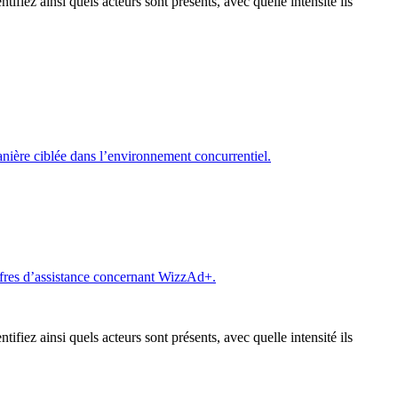
ifiez ainsi quels acteurs sont présents, avec quelle intensité ils
anière ciblée dans l’environnement concurrentiel.
s offres d’assistance concernant WizzAd+.
ifiez ainsi quels acteurs sont présents, avec quelle intensité ils