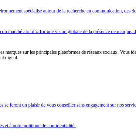
nvironnement spécialisé autour de la recherche en communication, des d
 du marché afin d’offrir une vision globale de la présence de marque, 
es marques sur les principales plateformes de réseaux sociaux. Vous ident
 digital.
 se feront un plaisir de vous conseiller sans engagement sur nos service
s et à notre politique de confidentialité.