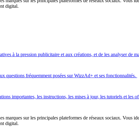
es marques sur les principales plateformes de réseaux sociaux. Vous ident
 digital.
ves à la pression publicitaire et aux créations, et de les analyser de m
 aux questions fréquemment posées sur WizzAd+ et ses fonctionnalités.
tions importantes, les instructions, les mises à jour, les tutoriels et le
es marques sur les principales plateformes de réseaux sociaux. Vous ident
 digital.