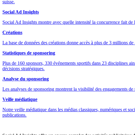
suisse.
Social Ad Insights
Social Ad Insights montre avec quelle intensité la concurrence fait de l
Créations
La base de données des créations donne accès à plus de 3 millions de cr
Statistiques de sponsoring
Plus de 160 sponsors, 330 événements sportifs dans 23 disciplines ain
décisions stratégiques.
Analyse du sponsoring
Les analyses de sponsoring montrent la visibilité des engagements de 
Veille médiatique
Notre veille médiatique dans les médias classiques, numériques et socia
publications.