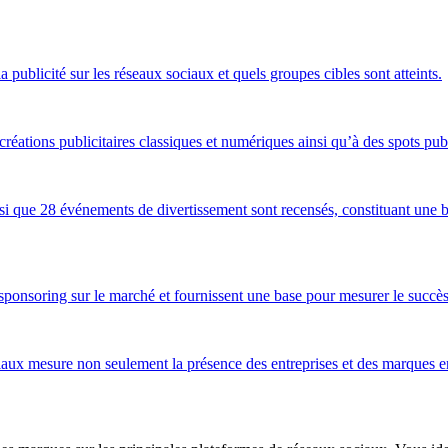
a publicité sur les réseaux sociaux et quels groupes cibles sont atteints.
éations publicitaires classiques et numériques ainsi qu’à des spots publ
si que 28 événements de divertissement sont recensés, constituant une b
sponsoring sur le marché et fournissent une base pour mesurer le succès,
ux mesure non seulement la présence des entreprises et des marques en li