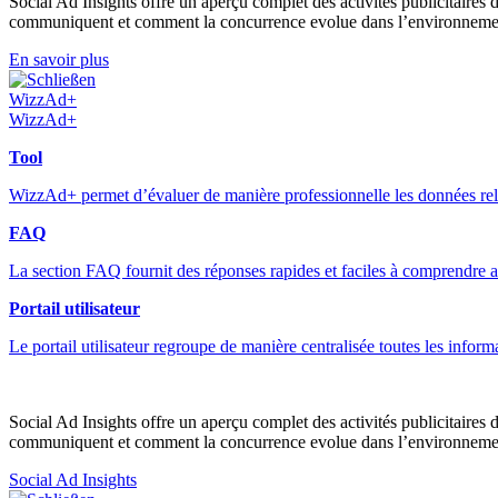
Social Ad Insights offre un aperçu complet des activités publicitaires d
communiquent et comment la concurrence evolue dans l’environnement
En savoir plus
Schließen
WizzAd+
WizzAd+
Tool
WizzAd+ permet d’évaluer de manière professionnelle les données relati
FAQ
La section FAQ fournit des réponses rapides et faciles à comprendre
Portail utilisateur
Le portail utilisateur regroupe de manière centralisée toutes les informa
Social Ad Insights offre un aperçu complet des activités publicitaires d
communiquent et comment la concurrence evolue dans l’environnement
Social Ad Insights