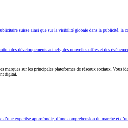
icitaire suisse ainsi que sur la visibilité globale dans la publicité, la
ontinu des développements actuels, des nouvelles offres et des événeme
es marques sur les principales plateformes de réseaux sociaux. Vous ident
 digital.
ée d’une expertise approfondie, d’une compréhension du marché et d’une a