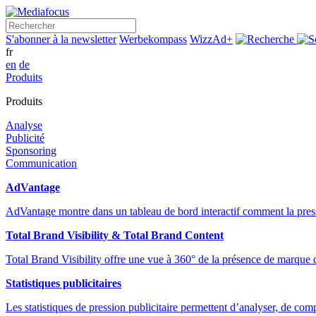
Rechercher
S'abonner à la newsletter
Werbekompass
WizzAd+
fr
en
de
Produits
Produits
Analyse
Publicité
Sponsoring
Communication
AdVantage
AdVantage montre dans un tableau de bord interactif comment la pressi
Total Brand Visibility & Total Brand Content
Total Brand Visibility offre une vue à 360° de la présence de marque
Statistiques publicitaires
Les statistiques de pression publicitaire permettent d’analyser, de comp