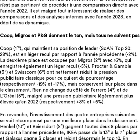
n’est pas pertinent de procéder à une comparaison directe avec
l’année 2022. Il est malgré tout intéressant de réaliser des
comparaisons et des analyses internes avec l’année 2023, en
dépit de sa dynamique.
Coop, Migros et P&G donnent le ton, mais tous ne suivent pas
re
Coop (1
), qui maintient sa position de leader (SoA% Top 20:
28%), est en léger recul par rapport à l’année précédente (-2%).
e
La deuxième place est occupée par Migros (2
) avec 16%, qui
enregistre également un léger recul (-5%). Procter & Gamble
e
e
(3
) et Swisscom (6
) ont nettement réduit la pression
publicitaire classique pour ce qui est du pourcentage
(respectivement -19% et -17%), mais conservent leur place dans
e
le classement. Rien ne change du côté de Ferrero (4
) et de
e
L’Oréal (5
), malgré une pression publicitaire légèrement plus
élevée qu’en 2022 (respectivement +3% et +6%).
En revanche, l’investissement des quatre entreprises suivantes
se voit récompensé par une meilleure place dans le classement.
e
e
Henkel (10
) et Beiersdorf (8
) gagnent toutes deux 8 places par
e
e
rapport à l’année précédente, IKEA passe de la 13
à la 7
place
et Galaxus gagne 3 places et rejoint désormais le top 10. En