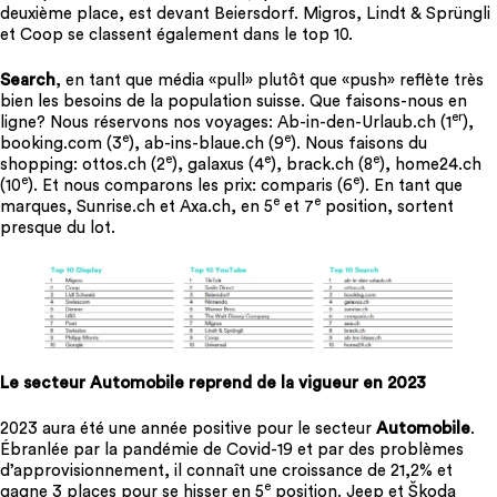
deuxième place, est devant Beiersdorf. Migros, Lindt & Sprüngli
et Coop se classent également dans le top 10.
Search
, en tant que média «pull» plutôt que «push» reflète très
bien les besoins de la population suisse. Que faisons-nous en
er
ligne? Nous réservons nos voyages: Ab-in-den-Urlaub.ch (1
),
e
e
booking.com (3
), ab-ins-blaue.ch (9
). Nous faisons du
e
e
e
shopping: ottos.ch (2
), galaxus (4
), brack.ch (8
), home24.ch
e
e
(10
). Et nous comparons les prix: comparis (6
). En tant que
e
e
marques, Sunrise.ch et Axa.ch, en 5
et 7
position, sortent
presque du lot.
Le secteur Automobile reprend de la vigueur en 2023
2023 aura été une année positive pour le secteur
Automobile
.
Ébranlée par la pandémie de Covid-19 et par des problèmes
d’approvisionnement, il connaît une croissance de 21,2% et
e
gagne 3 places pour se hisser en 5
position. Jeep et Škoda