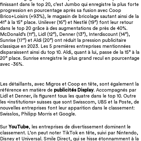
finissant dans le top 20, c’est Jumbo qui enregistre la plus forte
progression en pourcentage après sa fusion avec Coop
Brico+Loisirs (+93%), le magasin de bricolage sautant ainsi de la
e
e
e
e
41
à la 15
place. Unilever (16
) et Nestlé (19
) font leur retour
dans le top 20 grâce à des augmentations de près de 40%.
e
e
e
e
McDonald’s (11
), Lidl (12
), Denner (13
), Interdiscount (14
),
e
e
Sunrise (17
) et Aldi (20
) ont réduit la pression publicitaire
classique en 2023. Les 5 premières entreprises mentionnées
e
disparaissent ainsi du top 10. Aldi, quant à lui, passe de la 15
à la
e
20
place. Sunrise enregistre le plus grand recul en pourcentage
avec -36%.
Les détaillants, avec Migros et Coop en tête, sont également la
référence en matière de
publicités Display
. Accompagnés par
Lidl et Denner, ils figurent tous les quatre dans le top 10. Outre
les «institutions» suisses que sont Swisscom, UBS et la Poste, de
nouvelles entreprises font leur apparition dans le classement:
Swisslos, Philipp Morris et Google.
Sur
YouTube
, les entreprises de divertissement dominent le
classement. L’on peut noter TikTok en tête, suivi par Nintendo,
Disney et Universal. Smile Direct, qui se hisse étonnamment à la