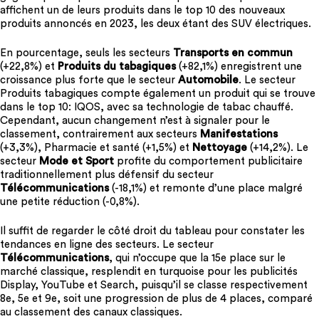
affichent un de leurs produits dans le top 10 des nouveaux
produits annoncés en 2023, les deux étant des SUV électriques.
En pourcentage, seuls les secteurs
Transports en commun
(+22,8%) et
Produits du tabagiques
(+82,1%) enregistrent une
croissance plus forte que le secteur
Automobile
. Le secteur
Produits tabagiques compte également un produit qui se trouve
dans le top 10: IQOS, avec sa technologie de tabac chauffé.
Cependant, aucun changement n’est à signaler pour le
classement, contrairement aux secteurs
Manifestations
(+3,3%), Pharmacie et santé (+1,5%) et
Nettoyage
(+14,2%). Le
secteur
Mode et Sport
profite du comportement publicitaire
traditionnellement plus défensif du secteur
Télécommunications
(-18,1%) et remonte d’une place malgré
une petite réduction (-0,8%).
Il suffit de regarder le côté droit du tableau pour constater les
tendances en ligne des secteurs. Le secteur
Télécommunications
, qui n’occupe que la 15e place sur le
marché classique, resplendit en turquoise pour les publicités
Display, YouTube et Search, puisqu’il se classe respectivement
8e, 5e et 9e, soit une progression de plus de 4 places, comparé
au classement des canaux classiques.