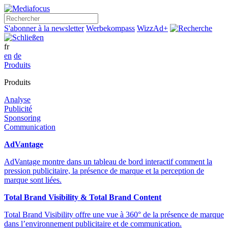
Rechercher
S'abonner à la newsletter
Werbekompass
WizzAd+
fr
en
de
Produits
Produits
Analyse
Publicité
Sponsoring
Communication
AdVantage
AdVantage montre dans un tableau de bord interactif comment la
pression publicitaire, la présence de marque et la perception de
marque sont liées.
Total Brand Visibility & Total Brand Content
Total Brand Visibility offre une vue à 360° de la présence de marque
dans l’environnement publicitaire et de communication.