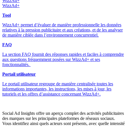
WizzAd+
WizzAd+
Tool
WizzAd+ permet d’évaluer de manière professionnelle les données
relatives à la pression publicitaire et aux créations, et de les analyser
de manière ciblée dans l’environnement concurrentiel.
FAQ
La section FAQ fournit des réponses rapides et faciles à comprendre
aux questions fréquemment posées sur WizzAd+ et ses
fonctionnalités.
Portail utilisateur
Le portail utilisateur regroupe de manière centralisée toutes les
informations importantes, les instructions, les mises à jour, les
tutoriels et les offres d’assistance concernant WizzAd+.
Social Ad Insights offre un aperçu complet des activités publicitaires
des marques sur les principales plateformes de réseaux sociaux.
Vous identifiez ainsi quels acteurs sont présents, avec quelle intensité