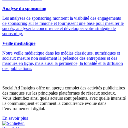
Analyse du sponsoring
Les analyses de sponsoring montrent la visibilité des engagements
de sponsoring sur le marché et fournissent une base pour mesurer le
succès, analyser la concurrence et développer votre stratégie de
sponsoring.
Veille médiatique
Notre veille médiatique dans les médias classiques, numériques et
sociaux mesure non seulement la présence des entreprises et des
marques en ligne, mais aussi la pertinence, la tonalité et la diffusion
des publications.
Social Ad Insights offre un aperçu complet des activités publicitaires
des marques sur les principales plateformes de réseaux sociaux.
Vous identifiez ainsi quels acteurs sont présents, avec quelle intensité
ils communiquent et comment la concurrence evolue dans
l’environnement digital.
En savoir plus
Schließen