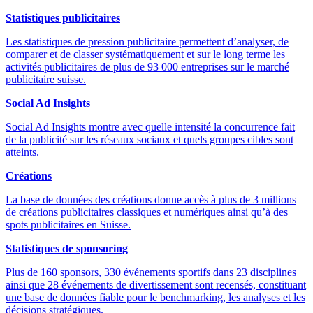
Statistiques publicitaires
Les statistiques de pression publicitaire permettent d’analyser, de
comparer et de classer systématiquement et sur le long terme les
activités publicitaires de plus de 93 000 entreprises sur le marché
publicitaire suisse.
Social Ad Insights
Social Ad Insights montre avec quelle intensité la concurrence fait
de la publicité sur les réseaux sociaux et quels groupes cibles sont
atteints.
Créations
La base de données des créations donne accès à plus de 3 millions
de créations publicitaires classiques et numériques ainsi qu’à des
spots publicitaires en Suisse.
Statistiques de sponsoring
Plus de 160 sponsors, 330 événements sportifs dans 23 disciplines
ainsi que 28 événements de divertissement sont recensés, constituant
une base de données fiable pour le benchmarking, les analyses et les
décisions stratégiques.