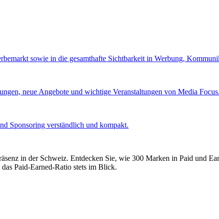
Werbemarkt sowie in die gesamthafte Sichtbarkeit in Werbung, Kommuni
lungen, neue Angebote und wichtige Veranstaltungen von Media Focus
und Sponsoring verständlich und kompakt.
präsenz in der Schweiz. Entdecken Sie, wie 300 Marken in Paid und E
 das Paid-Earned-Ratio stets im Blick.