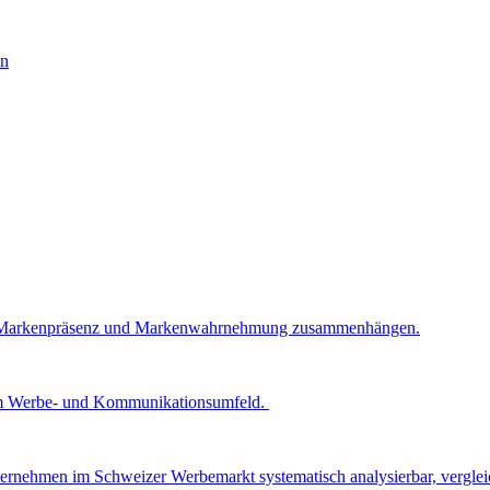
ck, Markenpräsenz und Markenwahrnehmung zusammenhängen.
z im Werbe- und Kommunikationsumfeld.
ernehmen im Schweizer Werbemarkt systematisch analysierbar, vergleic