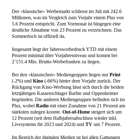
Der «klassische» Werbemarkt schliesst im Juli mit 242.6
Millionen, was im Vergleich zum Vorjahr einem Plus von
5.6 Prozent entspricht. Zum Vormonat ist hingegen eine
deutliche Abnahme von 23 Prozent zu verzeichnen. Das
Sommerloch ist offiziell da.
Insgesamt liegt der Jahreswerbedruck YTD mit einem
Prozent minimal über Vorjahresniveau und kommt bei
2’151.4 Mio. Brutto-Werbefranken zu liegen.
Bei den «klassischen» Mediengruppen liegen nur
Print
(-2%) und
Kino
(-66%) hinter dem Vorjahr zurück. Der
Rückgang von Kino-Werbung lässt sich durch die beiden
letztjährigen Kassenschlager Barbie und Oppenheimer
begründen. Die anderen Mediengruppen befinden sich im
Plus, wobei
Radio
mit einer Zunahme von 21 Prozent am
stärksten zulegen konnte.
Out-of-Home
steigert sich um
12 Prozent (seit dem Halbjahresabschluss wieder inkl.
Livesystems für 2023 und 2024) und
TV
um 7 Prozent.
Im Bereich der digitalen Medien ist bei allen Gattungen