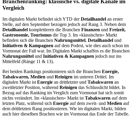
Branchenranking: klassische vs. digitale Kanäle im
Vergleich
Im digitalen Markt befindet sich YTD der
Detailhandel
an erster
Stelle, auf den September bezogen jedoch auf Rang 3.
Neben dem
Detailhandel
komplettieren die Branchen
Finanzen
und
Freizeit,
Gastronomie, Tourismus
die Top 3. Im «klassischen» Markt
befinden sich die Branchen
Nahrungsmittel
,
Detailhandel
und
Initiativen & Kampagnen
auf dem Podest, wie dies auch schon im
Vormonat der Fall war. Im Digitalen Markt schaffen es die Branchen
Nahrungsmittel
und
Initiativen & Kampagnen
jedoch nur ins
Mittelfeld (Ränge 11 & 13).
Bei beiden Rankings positionieren sich die Branchen
Energie,
Tabakwaren, Medien
und
Reinigen
im unteren Drittel. Im
digitalen Markt ist
Energie
an drittletzter und
Tabakwaren
an
zweitletzter Position, während
Reinigen
das Schlusslicht bildet. In
Bezug auf das Ranking im Verglich zum Vormonat hat sich somit
nichts verändert. Im «klassischen» Markt ist
Tabakwaren
auf dem
letzten Platz, während sich
Energie
auf dem zweit- und
Medien
auf
dem drittletzten Rang positionieren. Wie im digitalen Markt, bilden
auch hier dieselben Brachen wie im Vormonat das Ende der Tabelle.