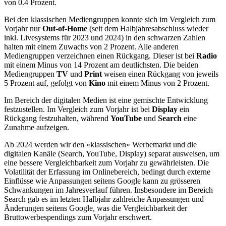
von 0.4 Prozent.
Bei den klassischen Mediengruppen konnte sich im Vergleich zum
Vorjahr nur
Out-of-Home
(seit dem Halbjahresabschluss wieder
inkl. Livesystems für 2023 und 2024) in den schwarzen Zahlen
halten mit einem Zuwachs von 2 Prozent. Alle anderen
Mediengruppen verzeichnen einen Rückgang. Dieser ist bei
Radio
mit einem Minus von 14 Prozent am deutlichsten. Die beiden
Mediengruppen
TV
und
Print
weisen einen Rückgang von jeweils
5 Prozent auf, gefolgt von
Kino
mit einem Minus von 2 Prozent.
Im Bereich der digitalen Medien ist eine gemischte Entwicklung
festzustellen. Im Vergleich zum Vorjahr ist bei
Display
ein
Rückgang festzuhalten, während
YouTube
und
Search
eine
Zunahme aufzeigen.
Ab 2024 werden wir den «klassischen» Werbemarkt und die
digitalen Kanäle (Search, YouTube, Display) separat ausweisen, um
eine bessere Vergleichbarkeit zum Vorjahr zu gewährleisten. Die
Volatilität der Erfassung im Onlinebereich, bedingt durch externe
Einflüsse wie Anpassungen seitens Google kann zu grösseren
Schwankungen im Jahresverlauf führen. Insbesondere im Bereich
Search gab es im letzten Halbjahr zahlreiche Anpassungen und
Änderungen seitens Google, was die Vergleichbarkeit der
Bruttowerbespendings zum Vorjahr erschwert.