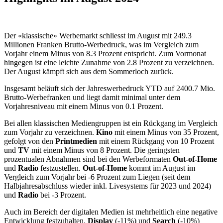
Der «klassische» Werbemarkt schliesst im August mit 249.3
Millionen Franken Brutto-Werbedruck, was im Vergleich zum
Vorjahr einem Minus von 8.3 Prozent entspricht. Zum Vormonat
hingegen ist eine leichte Zunahme von 2.8 Prozent zu verzeichnen.
Der August kämpft sich aus dem Sommerloch zurück.
Insgesamt beläuft sich der Jahreswerbedruck YTD auf 2400.7 Mio.
Brutto-Werbefranken und liegt damit minimal unter dem
Vorjahresniveau mit einem Minus von 0.1 Prozent.
Bei allen klassischen Mediengruppen ist ein Rückgang im Vergleich
zum Vorjahr zu verzeichnen.
Kino
mit einem Minus von 35 Prozent,
gefolgt von den
Printmedien
mit einem Rückgang von 10 Prozent
und
TV
mit einem Minus von 8 Prozent. Die geringsten
prozentualen Abnahmen sind bei den Werbeformaten
Out-of-Home
und
Radio
festzustellen.
Out-of-Home
kommt im August im
Vergleich zum Vorjahr bei -6 Prozent zum Liegen (seit dem
Halbjahresabschluss wieder inkl. Livesystems für 2023 und 2024)
und
Radio
bei -3 Prozent.
Auch im Bereich der digitalen Medien ist mehrheitlich eine negative
Entwicklung festzuhalten.
Display
(-11%) und
Search
(-10%)