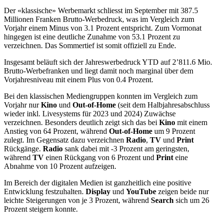
Der «klassische» Werbemarkt schliesst im September mit 387.5
Millionen Franken Brutto-Werbedruck, was im Vergleich zum
Vorjahr einem Minus von 3.1 Prozent entspricht. Zum Vormonat
hingegen ist eine deutliche Zunahme von 53.1 Prozent zu
verzeichnen. Das Sommertief ist somit offiziell zu Ende.
Insgesamt beläuft sich der Jahreswerbedruck YTD auf 2’811.6 Mio.
Brutto-Werbefranken und liegt damit noch marginal über dem
Vorjahresniveau mit einem Plus von 0.4 Prozent.
Bei den klassischen Mediengruppen konnten im Vergleich zum
Vorjahr nur
Kino
und
Out-of-Home
(seit dem Halbjahresabschluss
wieder inkl. Livesystems für 2023 und 2024) Zuwächse
verzeichnen. Besonders deutlich zeigt sich das bei
Kino
mit einem
Anstieg von 64 Prozent, während
Out-of-Home
um 9 Prozent
zulegt. Im Gegensatz dazu verzeichnen
Radio
,
TV
und
Print
Rückgänge.
Radio
sank dabei mit -3 Prozent am geringsten,
während
TV
einen Rückgang von 6 Prozent und
Print
eine
Abnahme von 10 Prozent aufzeigen.
Im Bereich der digitalen Medien ist ganzheitlich eine positive
Entwicklung festzuhalten.
Display
und
YouTube
zeigen beide nur
leichte Steigerungen von je 3 Prozent, während
Search
sich um 26
Prozent steigern konnte.