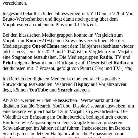
verzeichnen.
Insgesamt beläuft sich der Jahreswerbedruck YTD auf 3’226.4 Mio.
Brutto-Werbefranken und liegt damit noch gering über dem
Vorjahresniveau mit einem Plus von 0.1 Prozent.
Bei den klassischen Mediengruppen konnte im Vergleich zum
Vorjahr nur
Kino
(+21%) einen Zuwachs verzeichnen. Bei der
Mediengruppe
Out-of-Home
(seit dem Halbjahresabschluss wieder
inkl. Livesystems für 2023 und 2024) ist im Vergleich zum Vorjahr
eine Stagnation festzuhalten. Die Mediengruppen
Radio
,
TV
und
Print
zeigen allesamt einen Rückgang auf. Dieser ist bei
Radio
am
deutlichsten mit -7 Prozent, gefolgt von
Print
(-5%) und
TV
(-4%).
Im Bereich der digitalen Medien ist eine neutrale bis positive
Entwicklung festzustellen. Während
Display
auf Vorjahrsniveau
liegt, können
YouTube
und
Search
zulegen.
Ab 2024 werden wir den «klassischen» Werbemarkt und die
digitalen Kanäle (Search, YouTube, Display) separat ausweisen, um
eine bessere Vergleichbarkeit zum Vorjahr zu gewährleisten. Die
Volatilität der Erfassung im Onlinebereich, bedingt durch externe
Einflüsse wie Anpassungen seitens Google kann zu grösseren
Schwankungen im Jahresverlauf führen. Insbesondere im Bereich
Search gab es im letzten Halbjahr zahlreiche Anpassungen und