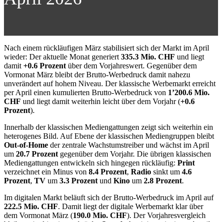
Nach einem rückläufigen März stabilisiert sich der Markt im April
wieder: Der aktuelle Monat generiert
335.3 Mio. CHF
und liegt
damit
+0.6 Prozent
über dem Vorjahreswert. Gegenüber dem
Vormonat März bleibt der Brutto-Werbedruck damit nahezu
unverändert auf hohem Niveau. Der klassische Werbemarkt erreicht
per April einen kumulierten Brutto-Werbedruck von
1’200.6 Mio.
CHF
und liegt damit weiterhin leicht über dem Vorjahr (
+0.6
Prozent
).
Innerhalb der klassischen Mediengattungen zeigt sich weiterhin ein
heterogenes Bild. Auf Ebene der klassischen Mediengruppen bleibt
Out-of-Home
der zentrale Wachstumstreiber und wächst im April
um
20.7 Prozent
gegenüber dem Vorjahr. Die übrigen klassischen
Mediengattungen entwickeln sich hingegen rückläufig:
Print
verzeichnet ein Minus von
8.4 Prozent
,
Radio
sinkt um
4.6
Prozent
,
TV
um
3.3 Prozent
und
Kino
um
2.8 Prozent
.
Im digitalen Markt beläuft sich der Brutto-Werbedruck im April auf
222.5 Mio. CHF
. Damit liegt der digitale Werbemarkt klar über
dem Vormonat März (
190.0 Mio. CHF
). Der Vorjahresvergleich