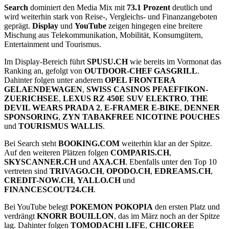
Search
dominiert den Media Mix mit
73.1 Prozent
deutlich und
wird weiterhin stark von Reise-, Vergleichs- und Finanzangeboten
geprägt.
Display
und
YouTube
zeigen hingegen eine breitere
Mischung aus Telekommunikation, Mobilität, Konsumgütern,
Entertainment und Tourismus.
Im Display-Bereich führt
SPUSU.CH
wie bereits im Vormonat das
Ranking an, gefolgt von
OUTDOOR-CHEF GASGRILL
.
Dahinter folgen unter anderem
OPEL FRONTERA
GELAENDEWAGEN
,
SWISS CASINOS PFAEFFIKON-
ZUERICHSEE
,
LEXUS RZ 450E SUV ELEKTRO
,
THE
DEVIL WEARS PRADA 2
,
E-FRAMER E-BIKE
,
DENNER
SPONSORING
,
ZYN TABAKFREE NICOTINE POUCHES
und
TOURISMUS WALLIS
.
Bei Search steht
BOOKING.COM
weiterhin klar an der Spitze.
Auf den weiteren Plätzen folgen
COMPARIS.CH
,
SKYSCANNER.CH
und
AXA.CH
. Ebenfalls unter den Top 10
vertreten sind
TRIVAGO.CH
,
OPODO.CH
,
EDREAMS.CH
,
CREDIT-NOW.CH
,
YALLO.CH
und
FINANCESCOUT24.CH
.
Bei YouTube belegt
POKEMON POKOPIA
den ersten Platz und
verdrängt
KNORR BOUILLON
, das im März noch an der Spitze
lag. Dahinter folgen
TOMODACHI LIFE
,
CHICOREE