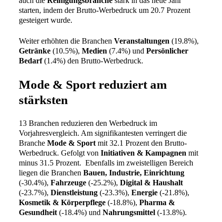
auch die
Reinigungsbranche
stark in das neue Jahr
starten, indem der Brutto-Werbedruck um 20.7 Prozent
gesteigert wurde.
Weiter erhöhten die Branchen
Veranstaltungen
(19.8%),
Getränke
(10.5%),
Medien
(7.4%)
und
Persönlicher
Bedarf
(1.4%) den Brutto-Werbedruck.
Mode & Sport reduziert am
stärksten
13 Branchen reduzieren den Werbedruck im
Vorjahresvergleich. Am signifikantesten verringert die
Branche
Mode & Sport
mit 32.1 Prozent den Brutto-
Werbedruck. Gefolgt von
Initiativen & Kampagnen
mit
minus 31.5 Prozent. Ebenfalls im zweistelligen Bereich
liegen die Branchen
Bauen, Industrie, Einrichtung
(-30.4%),
Fahrzeuge
(-25.2%),
Digital & Haushalt
(-23.7%),
Dienstleistung
(-23.3%),
Energie
(-21.8%),
Kosmetik & Körperpflege
(-18.8%),
Pharma &
Gesundheit
(-18.4%) und
Nahrungsmittel
(-13.8%).